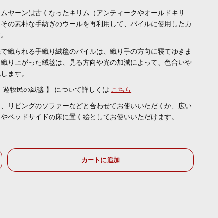
リムヤーンは古くなったキリム（アンティークやオールドキリ
、その素朴な手紡ぎのウールを再利用して、パイルに使用したカ
す。
機で織られる
手織り絨毯のパイルは、織り手の方向に寝てゆきま
め織り上がった絨毯は、見る方向や光の加減によって、色合いや
化します。
 遊牧民の絨毯 】
について
詳しくは
こちら
は、リビングのソファーなどと合わせてお使いいただくか、広い
トやベッドサイドの床に置く絵としてお使いいただけます。
カートに追加