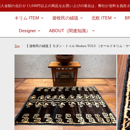
金額の合計が 11,000円以上の商品をお買い上げの場合は、弊社が送料を負担さ
キリム ITEM
遊牧民の絨毯
北欧 ITEM
B
Designer
ABOUT（関連知識）
Top
/
【 遊牧民の絨毯 】モダン・トゥル Modern TULU （オールドキリム・ヤーン