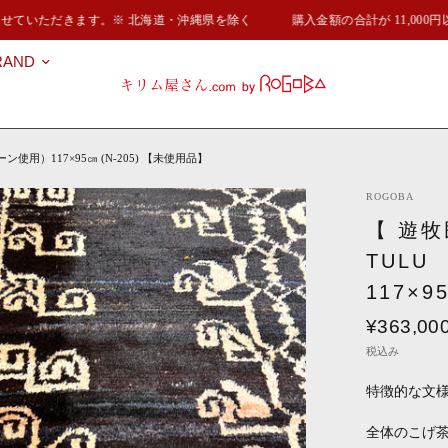
せていただきます。※ 北海道・沖縄県を除く
購入金額の合計が 11,000
RAND
使用）117×95㎝ (N-205) 【未使用品】
ROGOBA
【 遊牧
TUL
117×9
¥363,00
税込み
特徴的な文
全体のこげ