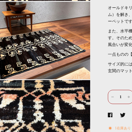
オールドキ
ム）を解き
ーペットで
また、水平
す。そのた
風合いが変
一点ものの【
サイズ的に
玄関のマッ
1在庫あり