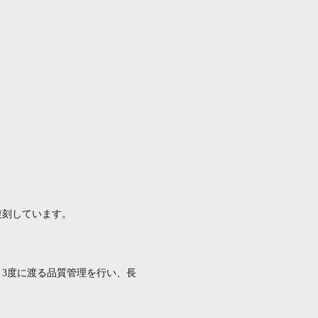
復刻しています。
、
3
度に渡る品質管理を行い、長