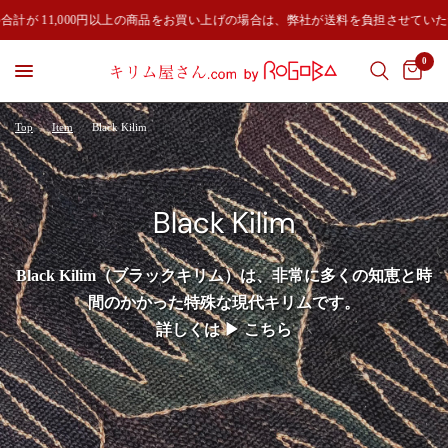
計が 11,000円以上の商品をお買い上げの場合は、弊社が送料を負担させていた
0
Top
/
Item
/
Black Kilim
Black Kilim
Black Kilim（ブラックキリム）は、非常に多くの知恵と時
間のかかった特殊な現代キリムです。
詳しくは
▶︎
こちら