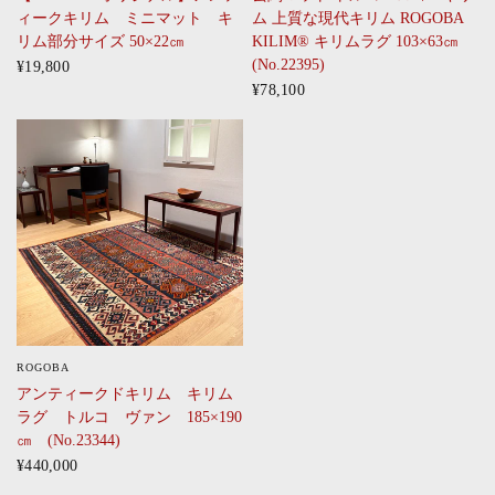
ィークキリム ミニマット キ
ム 上質な現代キリム ROGOBA
リム部分サイズ 50×22㎝
KILIM® キリムラグ 103×63㎝
(No.22395)
¥19,800
¥78,100
ROGOBA
CLICK
アンティークドキリム キリム
ラグ トルコ ヴァン 185×190
㎝ (No.23344)
¥440,000