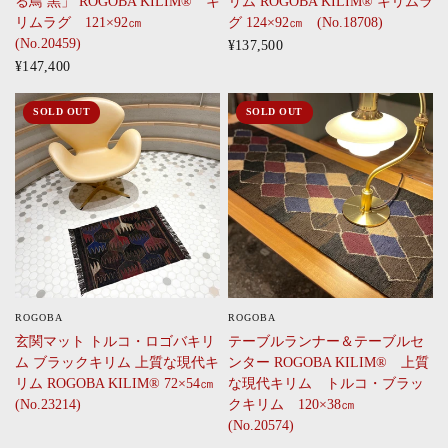
る鳥 黒」 ROGOBA KILIM® キ
リム ROGOBA KILIM® キリムラ
リムラグ 121×92㎝
グ 124×92㎝ (No.18708)
(No.20459)
¥137,500
¥147,400
SOLD OUT
SOLD OUT
ROGOBA
ROGOBA
CLICK
CLICK
玄関マット トルコ・ロゴバキリ
テーブルランナー＆テーブルセ
ム ブラックキリム 上質な現代キ
ンター ROGOBA KILIM® 上質
リム ROGOBA KILIM® 72×54㎝
な現代キリム トルコ・ブラッ
(No.23214)
クキリム 120×38㎝
(No.20574)