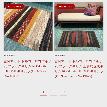
SOLD OUT
SOLD OUT
ROGOBA
ROGOBA
CLICK
CLICK
玄関マット トルコ・ロゴバキリ
玄関マット トルコ・ロゴバキリ
ム ブラックキリム ROGOBA
ム ブラックキリム 上質な現代キ
KILIM® キリムラグ 93×60㎝
リム ROGOBA KILIM® キリムラ
(No.18483)
グ 93×61㎝ (No.19675)
1
2