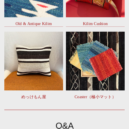
Old & Antique Kilim
Kilim Cushion
めっけもん屋
Coaster（極小マット）
Q&A