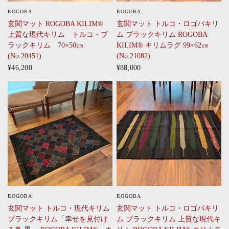
ROGOBA
ROGOBA
CLICK
CLICK
玄関マット ROGOBA KILIM®
玄関マット トルコ・ロゴバキリ
上質な現代キリム トルコ・ブ
ム ブラックキリム ROGOBA
ラックキリム 70×50㎝
KILIM® キリムラグ 99×62㎝
(No.20451)
(No.21082)
¥46,200
¥88,000
ROGOBA
ROGOBA
CLICK
CLICK
玄関マット トルコ・現代キリム
玄関マット トルコ・ロゴバキリ
ブラックキリム「幸せを見付け
ム ブラックキリム 上質な現代キ