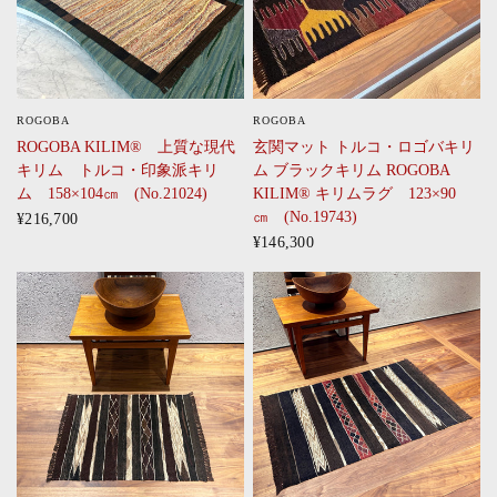
ROGOBA
ROGOBA
CLICK
CLICK
ROGOBA KILIM® 上質な現代
玄関マット トルコ・ロゴバキリ
キリム トルコ・印象派キリ
ム ブラックキリム ROGOBA
ム 158×104㎝ (No.21024)
KILIM® キリムラグ 123×90
㎝ (No.19743)
¥216,700
¥146,300