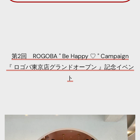
第2回 ROGOBA " Be Happy ♡ " Campaign
『 ロゴバ東京店グランドオープン 』記念イベン
ト