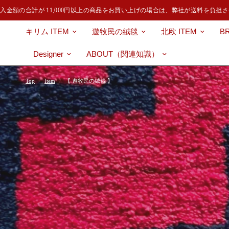
額の合計が 11,000円以上の商品をお買い上げの場合は、弊社が送料を負担させ
キリム ITEM
遊牧民の絨毯
北欧 ITEM
B
Designer
ABOUT（関連知識）
Top
/
Item
/
【 遊牧民の絨毯 】