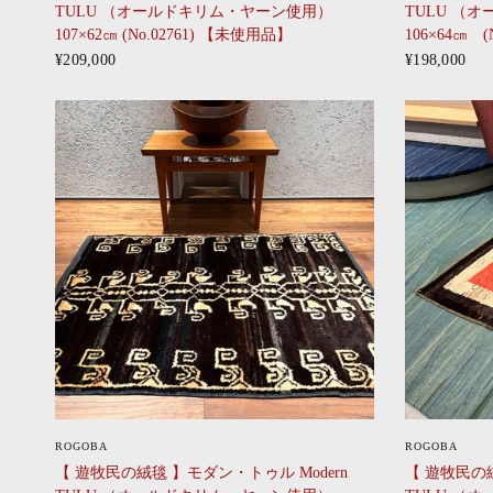
TULU （オールドキリム・ヤーン使用）
TULU （
107×62㎝ (No.02761) 【未使用品】
106×64㎝ 
¥209,000
¥198,000
CLICK
ROGOBA
ROGOBA
【 遊牧民の絨毯 】モダン・トゥル Modern
【 遊牧民の絨