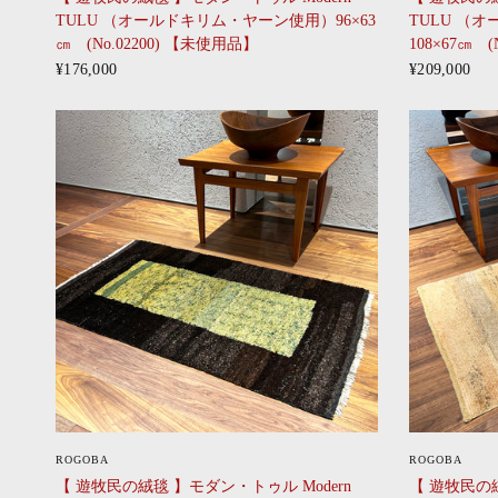
TULU （オールドキリム・ヤーン使用）96×63
TULU （
㎝ (No.02200) 【未使用品】
108×67㎝ 
¥176,000
¥209,000
CLICK
ROGOBA
ROGOBA
【 遊牧民の絨毯 】モダン・トゥル Modern
【 遊牧民の絨