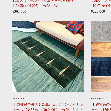
TULU （オールドキリム・ヤーン使用）
TULU （
117×95㎝ (N-205) 【未使用品】
110×71㎝ (
¥363,000
¥220,000
CLICK
ROGOBA
ROGOBA
【 遊牧民の絨毯 】Zollanvari ゾランヴァリ ギ
【 遊牧民の絨毯
ャッベ 178×55㎝ (No.04091) 【未使用品】＊
ャッベ 176×