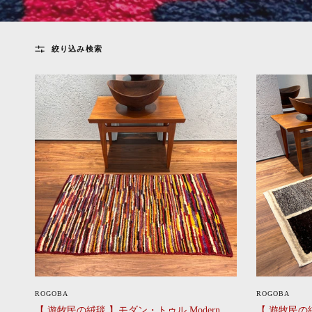
絞り込み検索
CLICK
ROGOBA
ROGOBA
【 遊牧民の絨毯 】モダン・トゥル Modern
【 遊牧民の絨