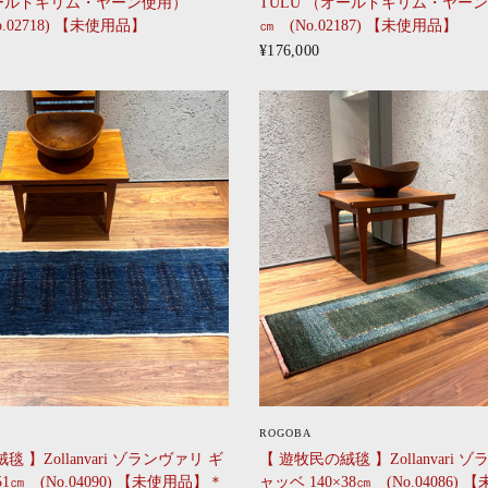
オールドキリム・ヤーン使用）
TULU （オールドキリム・ヤーン使
No.02718) 【未使用品】
㎝ (No.02187) 【未使用品】
¥176,000
CLICK
CLICK
ROGOBA
 】Zollanvari ゾランヴァリ ギ
【 遊牧民の絨毯 】Zollanvari 
51㎝ (No.04090) 【未使用品】＊
ャッベ 140×38㎝ (No.04086)