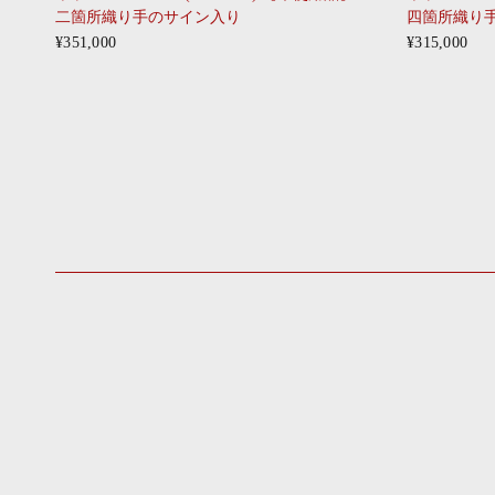
二箇所織り手のサイン入り
四箇所織り
¥351,000
¥315,000