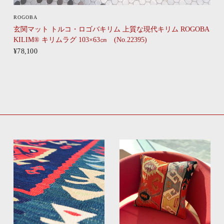
CLICK
ROGOBA
玄関マット トルコ・ロゴバキリム 上質な現代キリム ROGOBA
KILIM® キリムラグ 103×63㎝ (No.22395)
¥78,100