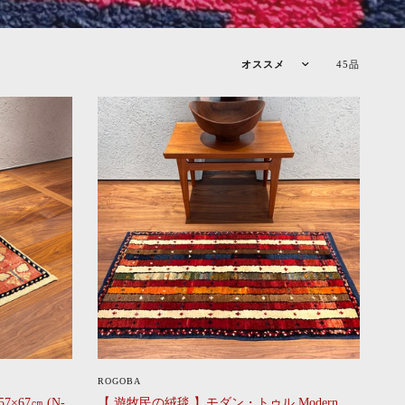
45品
CLICK
ROGOBA
×67㎝ (N-
【 遊牧民の絨毯 】モダン・トゥル Modern