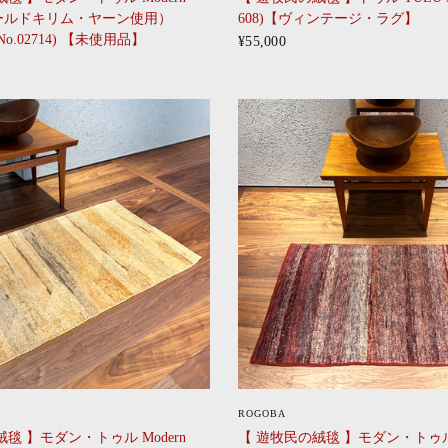
オールドキリム・ヤーン使用）
608)【ヴィンテージ・ラグ】
(No.02714) 【未使用品】
¥55,000
CLICK
CLICK
ROGOBA
毯 】モダン・トゥル Modern
【 遊牧民の絨毯 】モダン・トゥル 