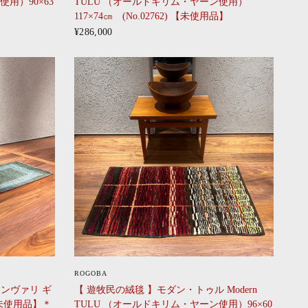
用）90×63
TULU （オールドキリム・ヤーン使用）
117×74㎝ (No.02762) 【未使用品】
¥286,000
CLICK
ROGOBA
ゾランヴァリ ギ
【 遊牧民の絨毯 】モダン・トゥル Modern
 【未使用品】＊
TULU （オールドキリム・ヤーン使用）96×60