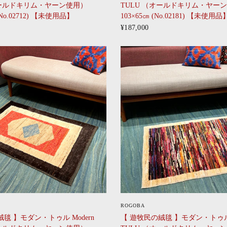
オールドキリム・ヤーン使用）
TULU （オールドキリム・ヤー
(No.02712) 【未使用品】
103×65㎝ (No.02181) 【未使用品
¥187,000
CLICK
CLICK
ROGOBA
毯 】モダン・トゥル Modern
【 遊牧民の絨毯 】モダン・トゥル 