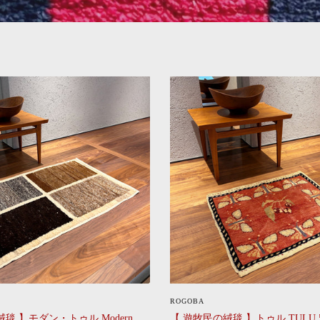
CLICK
CLICK
ROGOBA
毯 】モダン・トゥル Modern
【 遊牧民の絨毯 】トゥル TULU 57