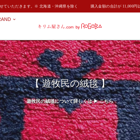
ていただきます。※ 北海道・沖縄県を除く
購入金額の合計が 11,000円
RAND
【 遊牧民の絨毯 】
遊牧民の絨毯について詳しくは ▶︎
こちら