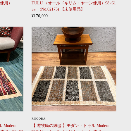
ン使用）
TULU （オールドキリム・ヤーン使用）98×61
】
㎝ (No.02175) 【未使用品】
¥176,000
CLICK
ROGOBA
Modern
【 遊牧民の絨毯 】モダン・トゥル Modern