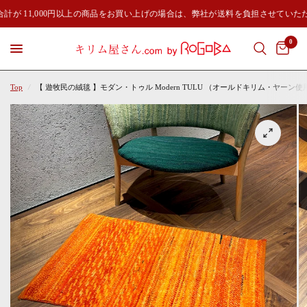
計が 11,000円以上の商品をお買い上げの場合は、弊社が送料を負担させていた
0
Top
/
【 遊牧民の絨毯 】モダン・トゥル Modern TULU （オールドキリム・ヤーン使用）1