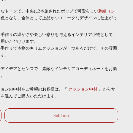
なトーンで、中央に2本施された
ポップで可愛らしい
刺繍（ジ
し色となり、全体として上品かつユニークなデザインに仕上がっ
に手作りの温かさや楽しい彩りを与えるインテリア小物として、
利用いただけけます。
の手作りで本物のキリムクッションが一つあるだけで、その雰囲
ます。
のアイデアとセンスで、素敵なインテリアコーディネートをお楽
い。
ションの中材をご希望のお客様は、『
』からサ
クッション中材
物を選んでご購入いただけます。
Sold out