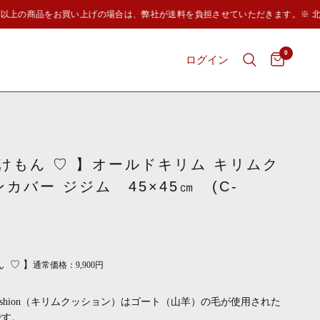
0円以上の商品をお買い上げの場合は、弊社が送料を負担させていただきます。※ 北
0
ログイン
っけもん ♡ 】オールドキリム キリムク
カバー ジジム 45×45㎝ (C-
ん
♡ 】
通常価格：9,900円
 Cushion（キリムクッション）はゴート（山羊）の毛が使用された
です。