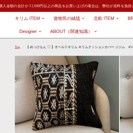
入金額の合計が 11,000円以上の商品をお買い上げの場合は、弊社が送料を負担
キリム ITEM
遊牧民の絨毯
北欧 ITEM
B
Designer
ABOUT（関連知識）
Top
/
【 めっけもん ♡ 】オールドキリム キリムクッションカバー ジジム 45×45㎝