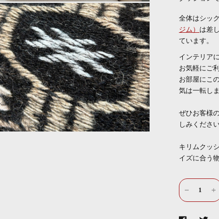
全体はシック
ジム）
は差
ています。
インテリア
お気軽にご
お部屋にこ
気は一転し
ぜひお客様
しみくださ
キリムクッ
イズに合う