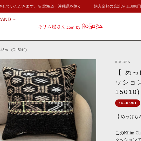
させていただきます。※ 北海道・沖縄県を除く
購入金額の合計が 11,00
RAND
 (C-15010)
ROGOBA
【 め
ッション
15010)
SOLD OUT
【 めっけも
このKilim
クッション