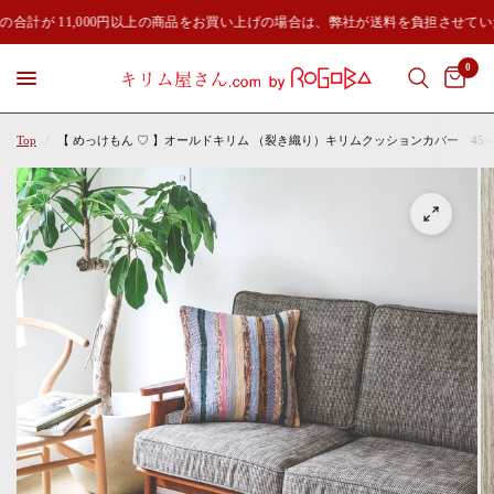
の合計が 11,000円以上の商品をお買い上げの場合は、弊社が送料を負担させてい
0
Top
/
【 めっけもん ♡ 】オールドキリム （裂き織り）キリムクッションカバー 45×45㎝ 