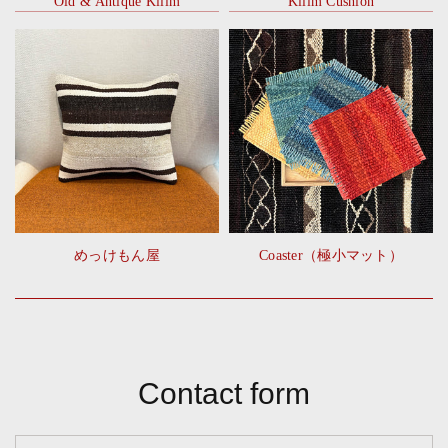
Old & Antique Kilim
Kilim Cushion
めっけもん屋
Coaster（極小マット）
Contact form