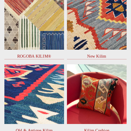
ROGOBA KILIM®
New Kilim
Old & Antique Kilim
Kilim Cushion