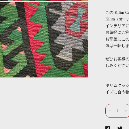
この Kilim
Kilim（
インテリア
お気軽にご
お部屋にこ
気は一転し
ぜひお客様
しみくださ
キリムクッ
イズに合う