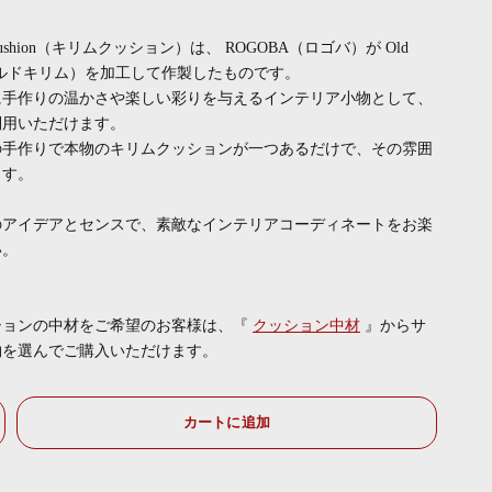
 Cushion（キリムクッション）は、 ROGOBA（ロゴバ）が Old
オールドキリム）を加工して作製したものです。
に手作りの温かさや楽しい彩りを与えるインテリア小物として、
利用いただけます。
の手作りで本物のキリムクッションが一つあるだけで、その雰囲
ます。
のアイデアとセンスで、素敵なインテリアコーディネートをお楽
い。
ションの中材をご希望のお客様は、『
クッション中材
』からサ
物を選んでご購入いただけます。
カートに追加