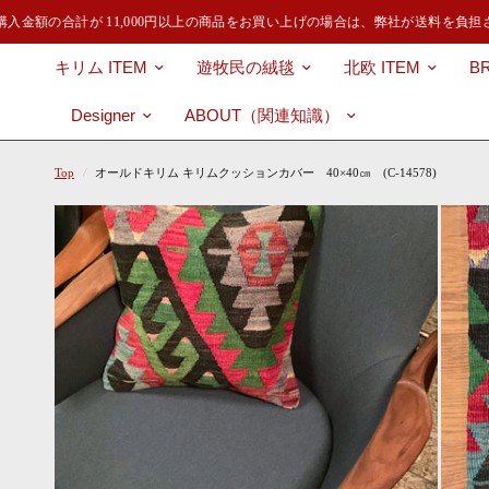
入金額の合計が 11,000円以上の商品をお買い上げの場合は、弊社が送料を負担
キリム ITEM
遊牧民の絨毯
北欧 ITEM
B
Designer
ABOUT（関連知識）
Top
/
オールドキリム キリムクッションカバー 40×40㎝ (C-14578)