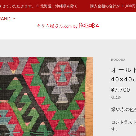
させていただきます。※ 北海道・沖縄県を除く
購入金額の合計が 11,00
RAND
ROGOBA
オール
40×40
¥7,700
税込み
緑や赤の色
コントラス
す。