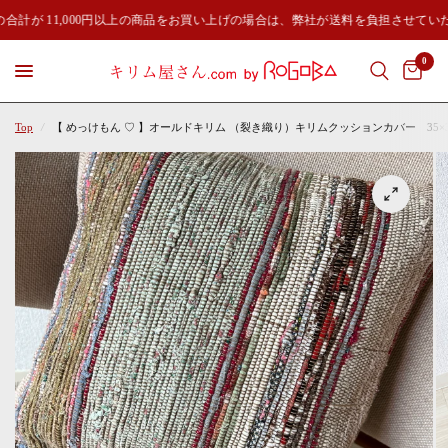
合計が 11,000円以上の商品をお買い上げの場合は、弊社が送料を負担させてい
0
Top
/
【 めっけもん ♡ 】オールドキリム （裂き織り）キリムクッションカバー 35×35㎝ 