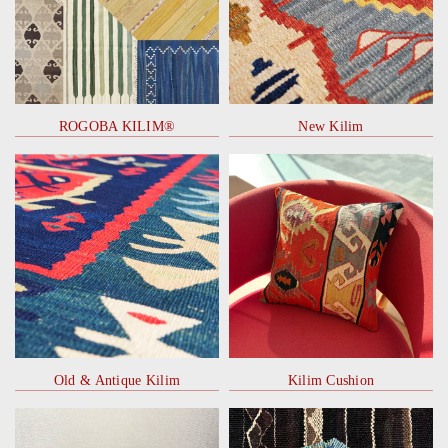
ROGOBA KILIM®
New Kilim
Old & Antique Kilim
Kilim Cushion