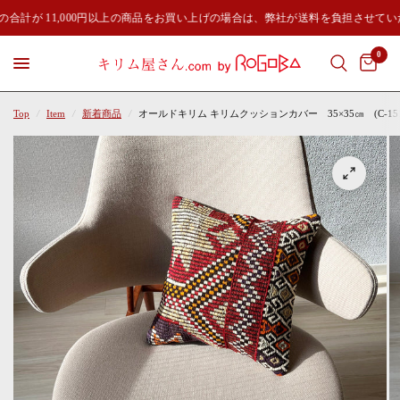
合計が 11,000円以上の商品をお買い上げの場合は、弊社が送料を負担させてい
0
Top
/
Item
/
新着商品
/
オールドキリム キリムクッションカバー 35×35㎝ (C-151