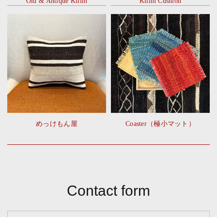
Old & Antique Kilim
Kilim Cushion
めっけもん屋
Coaster（極小マット）
Contact form