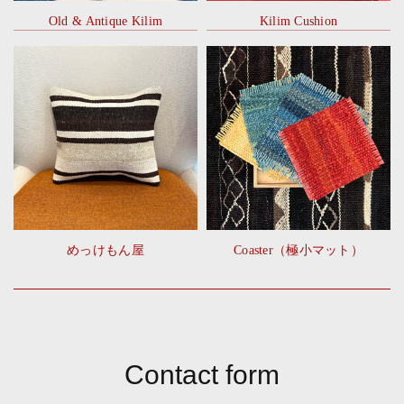
Old & Antique Kilim
Kilim Cushion
めっけもん屋
Coaster（極小マット）
Contact form