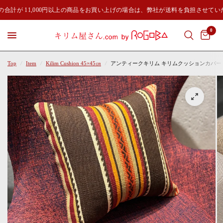
合計が 11,000円以上の商品をお買い上げの場合は、弊社が送料を負担させてい
0
Top
/
Item
/
Kilim Cushion 45×45㎝
/
アンティークキリム キリムクッションカバー 45×