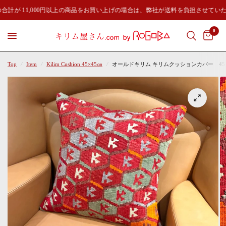
合計が 11,000円以上の商品をお買い上げの場合は、弊社が送料を負担させてい
0
Top
/
Item
/
Kilim Cushion 45×45㎝
/
オールドキリム キリムクッションカバー 45×45