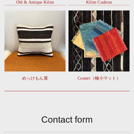
Old & Antique Kilim
Kilim Cushion
めっけもん屋
Coaster（極小マット）
Contact form