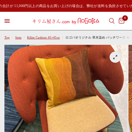
合計が 11,000円以上の商品をお買い上げの場合は、弊社が送料を負担させてい
0
Top
/
Item
/
Kilim Cushion 45×45㎝
/
ロゴバオリジナル 草木染め パッチワーク キリムク