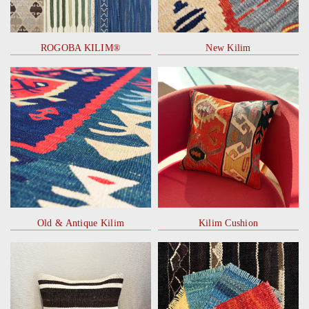
ROGOBA KILIM®
New Kilim
Old & Antique Kilim
Kilim Cushion