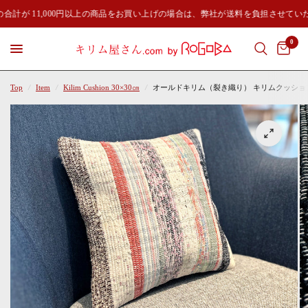
合計が 11,000円以上の商品をお買い上げの場合は、弊社が送料を負担させてい
0
Top
/
Item
/
Kilim Cushion 30×30㎝
/
オールドキリム（裂き織り） キリムクッションカバー