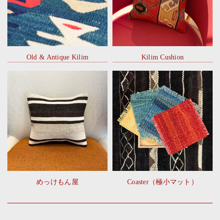
Old & Antique Kilim
Kilim Cushion
めっけもん屋
Coaster（極小マット）